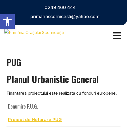
0249 460 444
Deschide bara de unelte
primariascornicesti@yahoo.com
PUG
Planul Urbanistic General
Finantarea proiectului este realizata cu fonduri europene.
Denumire P.U.G.
Proiect de Hotarare PUG