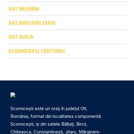
SAT NEGRENI
SAT RUSCIORI TEIUS
SAT SUICA
SCORNICESTI TERITORIU
Scornicești este un oraș în județul Olt,
România, format din localitatea componentă
Scornicești, și din satele Bălțați, Bircii,
Chițeasca, Constantinești, Jitaru, Mărgineni-