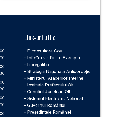
Link-uri utile
.00
- E-consultare Gov
.30
- InfoCons - Fii Un Exemplu
- fiipregatit.ro
.00
- Strategia Națională Anticorupție
.30
- Ministerul Afacerilor Interne
.00
- Instituţia Prefectului Olt
.30
- Consiliul Judetean Olt
.00
- Sistemul Electronic Naţional
.30
- Guvernul României
- Președintele României
.00