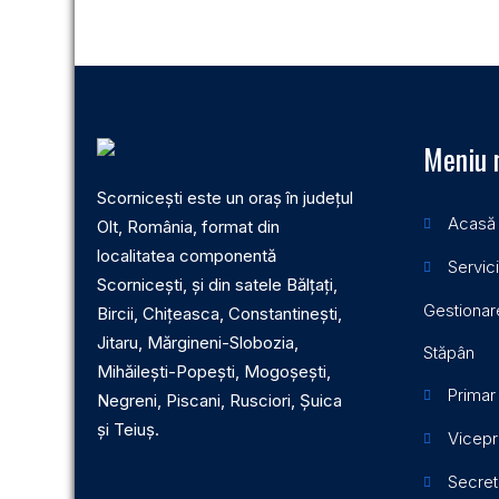
Meniu 
Scornicești este un oraș în județul
Acasă
Olt, România, format din
localitatea componentă
Servici
Scornicești, și din satele Bălțați,
Gestionare
Bircii, Chițeasca, Constantinești,
Jitaru, Mărgineni-Slobozia,
Stăpân
Mihăilești-Popești, Mogoșești,
Primar
Negreni, Piscani, Rusciori, Șuica
și Teiuș.
Vicepr
Secret