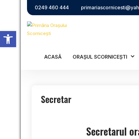
Skip
0249 460 444
primariascornicesti@ya
to
content
Deschide bara de unelte
ACASĂ
ORAȘUL SCORNICEȘTI
Secretar
Secretarul or