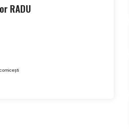
dor RADU
cornicești