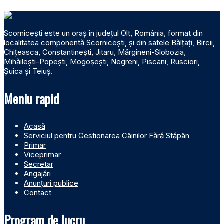
Scornicești este un oraș în județul Olt, România, format din
localitatea componentă Scornicești, și din satele Bălțați, Bircii,
Chițeasca, Constantinești, Jitaru, Mărgineni-Slobozia,
Mihăilești-Popești, Mogoșești, Negreni, Piscani, Rusciori,
Șuica și Teiuș.
Meniu rapid
Acasă
Serviciul pentru Gestionarea Câinilor Fără Stăpân
Primar
Viceprimar
Secretar
Angajări
Anunțuri publice
Contact
Program de lucru