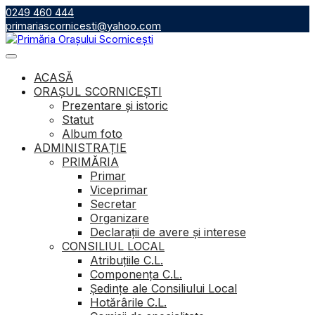
Skip
0249 460 444
to
primariascornicesti@yahoo.com
content
ACASĂ
ORAȘUL SCORNICEȘTI
Prezentare și istoric
Statut
Album foto
ADMINISTRAȚIE
PRIMĂRIA
Primar
Viceprimar
Secretar
Organizare
Declarații de avere și interese
CONSILIUL LOCAL
Atribuţiile C.L.
Componenţa C.L.
Ședințe ale Consiliului Local
Hotărârile C.L.