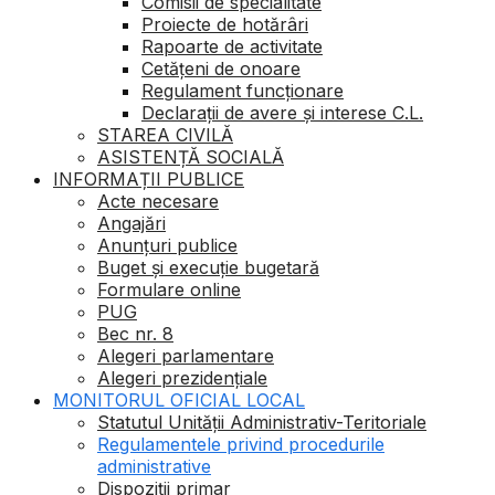
Comisii de specialitate
Proiecte de hotărâri
Rapoarte de activitate
Cetățeni de onoare
Regulament funcționare
Declarații de avere și interese C.L.
STAREA CIVILĂ
ASISTENȚĂ SOCIALĂ
INFORMAȚII PUBLICE
Acte necesare
Angajări
Anunțuri publice
Buget şi execuţie bugetară
Formulare online
PUG
Bec nr. 8
Alegeri parlamentare
Alegeri prezidențiale
MONITORUL OFICIAL LOCAL
Statutul Unității Administrativ-Teritoriale
Regulamentele privind procedurile
administrative
Dispoziții primar