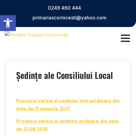
Skip
0249 460 444
to
Deschide bara de unelte
primariascornicesti@yahoo.com
content
Ședințe ale Consiliului Local
Procesul verbal al sedintei extraordinare din
data de 11 ianuarie 2017
Procesul verbal al ședinței ordinare din data
de 31.08.2016