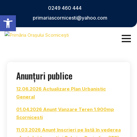
Skip
0249 460 444
to
Deschide bara de unelte
primariascornicesti@yahoo.com
content
Anunțuri publice
12.06.2026 Actualizare Plan Urbanistic
General
01.04.2026 Anunț Vanzare Teren 1.900mp
Scornicesti
11.03.2026 Anunț înscrieri pe listă în vederea