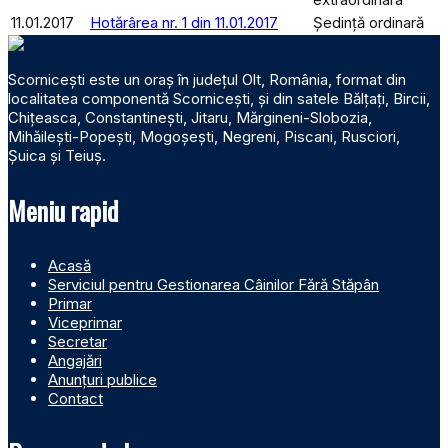
11.01.2017
Hotărârea nr. 1 din 11.01.2017
Ședință ordinară
Scornicești este un oraș în județul Olt, România, format din
localitatea componentă Scornicești, și din satele Bălțați, Bircii,
Chițeasca, Constantinești, Jitaru, Mărgineni-Slobozia,
Mihăilești-Popești, Mogoșești, Negreni, Piscani, Rusciori,
Șuica și Teiuș.
Meniu rapid
Acasă
Serviciul pentru Gestionarea Câinilor Fără Stăpân
Primar
Viceprimar
Secretar
Angajări
Anunțuri publice
Contact