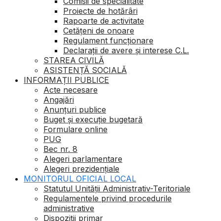
Comisii de specialitate
Proiecte de hotărâri
Rapoarte de activitate
Cetățeni de onoare
Regulament funcționare
Declarații de avere și interese C.L.
STAREA CIVILĂ
ASISTENȚĂ SOCIALĂ
INFORMAȚII PUBLICE
Acte necesare
Angajări
Anunțuri publice
Buget şi execuţie bugetară
Formulare online
PUG
Bec nr. 8
Alegeri parlamentare
Alegeri prezidențiale
MONITORUL OFICIAL LOCAL
Statutul Unității Administrativ-Teritoriale
Regulamentele privind procedurile
administrative
Dispoziții primar