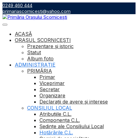
Skip
0249 460 444
to
primariascornicesti@yahoo.com
content
ACASĂ
ORAȘUL SCORNICEȘTI
Prezentare și istoric
Statut
Album foto
ADMINISTRAȚIE
PRIMĂRIA
Primar
Viceprimar
Secretar
Organizare
Declarații de avere și interese
CONSILIUL LOCAL
Atribuţiile C.L.
Componenţa C.L.
Ședințe ale Consiliului Local
Hotărârile C.L.