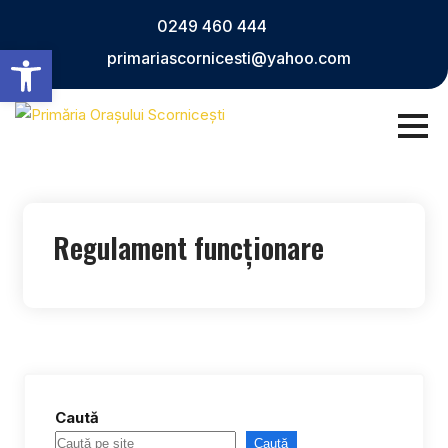
Skip
0249 460 444
to
Deschide bara de unelte
primariascornicesti@yahoo.com
content
Regulament funcționare
Caută
Caută