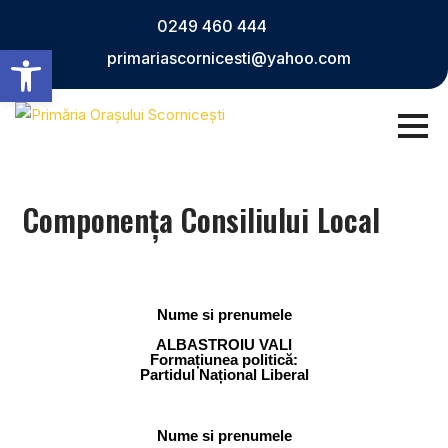
0249 460 444
Deschide bara de unelte
primariascornicesti@yahoo.com
Componenţa Consiliului Local
Nume si prenumele
ALBASTROIU VALI
Formațiunea politică:
Partidul Național Liberal
Nume si prenumele