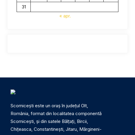
31
« apr.
Scornicești este un oraș în județul Olt,
România, format din localitatea componentă
Scornicești, și din satele Bălțați, Bircii,
Chițeasca, Constantinești, Jitaru, Mărgineni-