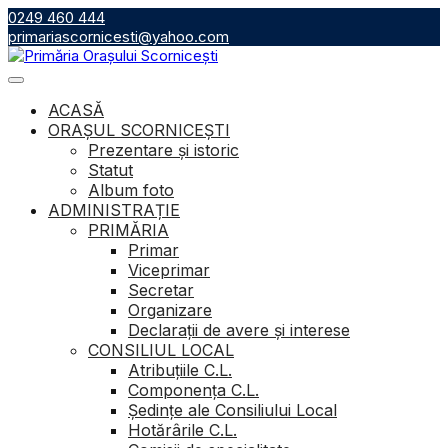
Skip
0249 460 444
to
primariascornicesti@yahoo.com
content
ACASĂ
ORAȘUL SCORNICEȘTI
Prezentare și istoric
Statut
Album foto
ADMINISTRAȚIE
PRIMĂRIA
Primar
Viceprimar
Secretar
Organizare
Declarații de avere și interese
CONSILIUL LOCAL
Atribuţiile C.L.
Componenţa C.L.
Ședințe ale Consiliului Local
Hotărârile C.L.