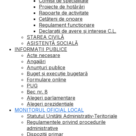
Comisii de specialitate
Proiecte de hotărâri
Rapoarte de activitate
Cetățeni de onoare
Regulament funcționare
Declarații de avere și interese C.L.
STAREA CIVILĂ
ASISTENȚĂ SOCIALĂ
INFORMAȚII PUBLICE
Acte necesare
Angajări
Anunțuri publice
Buget şi execuţie bugetară
Formulare online
PUG
Bec nr. 8
Alegeri parlamentare
Alegeri prezidențiale
MONITORUL OFICIAL LOCAL
Statutul Unității Administrativ-Teritoriale
Regulamentele privind procedurile
administrative
Dispoziții primar