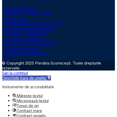
- E-consultare Gov
- InfoCons - Fii Un Exemplu
- fiipregatit.ro
- Strategia Națională Anticorupție
- Ministerul Afacerilor Interne
- Instituţia Prefectului Olt
- Consiliul Judetean Olt
- Sistemul Electronic Naţional
- Guvernul României
- Președintele României
- 112
© Copyright 2025 Primăria Scornicești. Toate drepturile
rezervate.
Sari la conținut
Deschide bara de unelte
Instrumente de accesibilitate
Mărește textul
Micșorează textul
Tonuri de gri
Contrast mare
Contrast negativ