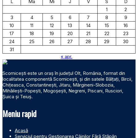
L
Ma
Mi
J
V
S
D
1
2
3
4
5
6
7
8
9
10
11
12
13
14
15
16
17
18
19
20
21
22
23
24
25
26
27
28
29
30
31
« apr.
Scornicești este un oraș în județul Olt, România, format din
localitatea componentă Scornicești, și din satele Bălțați, Bircii,
Chițeasca, Constantinești, Jitaru, Mărgineni-Slobozia,
Mihăilești-Popești, Mogoșești, Negreni, Piscani, Rusciori,
Șuica și Teiuș.
Meniu rapid
Acasă
Serviciul pentru Gestionarea Câinilor Fără Stăpân