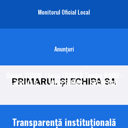
Monitorul Oficial Local
Anunțuri
Daniel TUDOR
Florin TRAȘCĂ
Teodor RADU -
PRIMARUL ȘI ECHIPA SA
- PRIMAR
- VICEPRIMAR
SECRETAR
Transparență instituțională