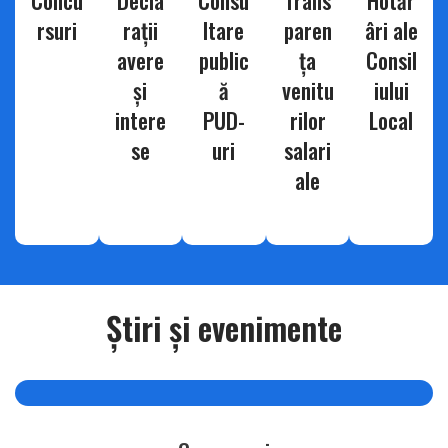
rsuri
rații
ltare
paren
âri ale
avere
public
ța
Consil
și
ă
venitu
iului
intere
PUD-
rilor
Local
se
uri
salari
ale
Ştiri şi evenimente
apr. 01, 2026