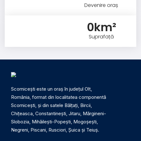
Devenire oraș
0
km²
Suprafață
Scornicești este un oraș în județul Olt,
România, format din localitatea componentă
Scornicești, și din satele Bălțați, Bircii,
Chițeasca, Constantinești, Jitaru, Mărgineni-
Slobozia, Mihăilești-Popești, Mogoșești,
Negreni, Piscani, Rusciori, Șuica și Teiuș.