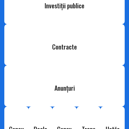
Investiţii publice
Contracte
Anunțuri
Concu
Decla
Consu
Trans
Hotăr