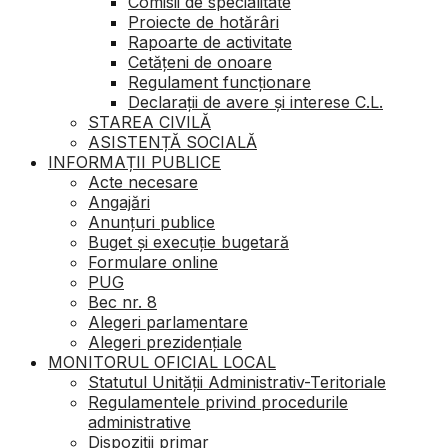
Comisii de specialitate
Proiecte de hotărâri
Rapoarte de activitate
Cetățeni de onoare
Regulament funcționare
Declarații de avere și interese C.L.
STAREA CIVILĂ
ASISTENȚĂ SOCIALĂ
INFORMAȚII PUBLICE
Acte necesare
Angajări
Anunțuri publice
Buget şi execuţie bugetară
Formulare online
PUG
Bec nr. 8
Alegeri parlamentare
Alegeri prezidențiale
MONITORUL OFICIAL LOCAL
Statutul Unității Administrativ-Teritoriale
Regulamentele privind procedurile
administrative
Dispoziții primar