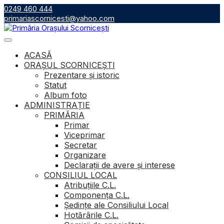
Skip
0249 460 444
to
primariascornicesti@yahoo.com
content
ACASĂ
ORAȘUL SCORNICEȘTI
Prezentare și istoric
Statut
Album foto
ADMINISTRAȚIE
PRIMĂRIA
Primar
Viceprimar
Secretar
Organizare
Declarații de avere și interese
CONSILIUL LOCAL
Atribuţiile C.L.
Componenţa C.L.
Ședințe ale Consiliului Local
Hotărârile C.L.