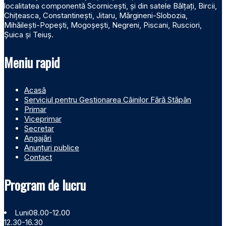
localitatea componentă Scornicești, și din satele Bălțați, Bircii,
Chițeasca, Constantinești, Jitaru, Mărgineni-Slobozia,
Mihăilești-Popești, Mogoșești, Negreni, Piscani, Rusciori,
Șuica și Teiuș.
Meniu rapid
Acasă
Serviciul pentru Gestionarea Câinilor Fără Stăpân
Primar
Viceprimar
Secretar
Angajări
Anunțuri publice
Contact
Program de lucru
Luni
08.00-12.00
12.30-16.30