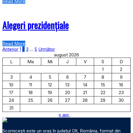
Read More
Alegeri prezidențiale
Read More
Paginație
Anterior
1
2
3
…
5
Următor
august 2026
L
Ma
Mi
J
V
S
D
articole
1
2
3
4
5
6
7
8
9
10
11
12
13
14
15
16
17
18
19
20
21
22
23
24
25
26
27
28
29
30
31
« apr.
Scornicești este un oraș în județul Olt, România, format din