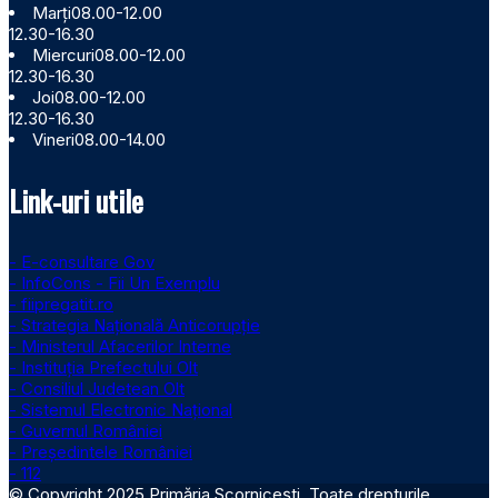
Marți
08.00-12.00
12.30-16.30
Miercuri
08.00-12.00
12.30-16.30
Joi
08.00-12.00
12.30-16.30
Vineri
08.00-14.00
Link-uri utile
- E-consultare Gov
- InfoCons - Fii Un Exemplu
- fiipregatit.ro
- Strategia Națională Anticorupție
- Ministerul Afacerilor Interne
- Instituţia Prefectului Olt
- Consiliul Judetean Olt
- Sistemul Electronic Naţional
- Guvernul României
- Președintele României
- 112
© Copyright 2025 Primăria Scornicești. Toate drepturile