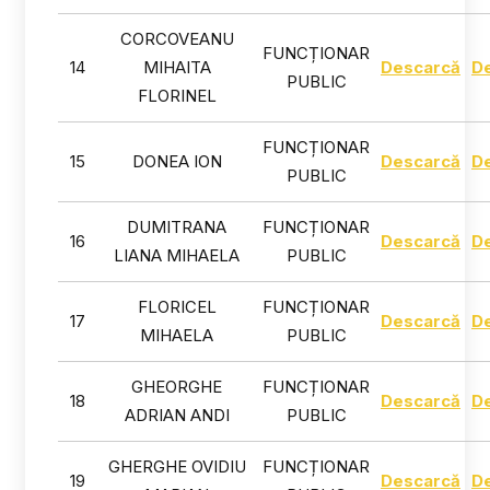
CORCOVEANU
FUNCȚIONAR
14
MIHAITA
Descarcă
D
PUBLIC
FLORINEL
FUNCȚIONAR
15
DONEA ION
Descarcă
D
PUBLIC
DUMITRANA
FUNCȚIONAR
16
Descarcă
D
LIANA MIHAELA
PUBLIC
FLORICEL
FUNCȚIONAR
17
Descarcă
D
MIHAELA
PUBLIC
GHEORGHE
FUNCȚIONAR
18
Descarcă
D
ADRIAN ANDI
PUBLIC
GHERGHE OVIDIU
FUNCȚIONAR
19
Descarcă
D