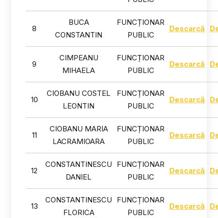
BUCA
FUNCȚIONAR
8
Descarcă
D
CONSTANTIN
PUBLIC
CIMPEANU
FUNCȚIONAR
9
Descarcă
D
MIHAELA
PUBLIC
CIOBANU COSTEL
FUNCȚIONAR
10
Descarcă
D
LEONTIN
PUBLIC
CIOBANU MARIA
FUNCȚIONAR
11
Descarcă
D
LACRAMIOARA
PUBLIC
CONSTANTINESCU
FUNCȚIONAR
12
Descarcă
D
DANIEL
PUBLIC
CONSTANTINESCU
FUNCȚIONAR
13
Descarcă
D
FLORICA
PUBLIC