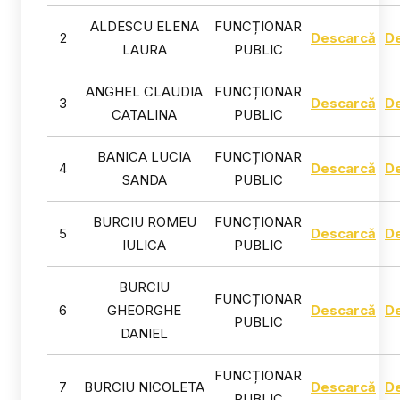
ALDESCU ELENA
FUNCȚIONAR
2
Descarcă
D
LAURA
PUBLIC
ANGHEL CLAUDIA
FUNCȚIONAR
3
Descarcă
D
CATALINA
PUBLIC
BANICA LUCIA
FUNCȚIONAR
4
Descarcă
D
SANDA
PUBLIC
BURCIU ROMEU
FUNCȚIONAR
5
Descarcă
D
IULICA
PUBLIC
BURCIU
FUNCȚIONAR
6
GHEORGHE
Descarcă
D
PUBLIC
DANIEL
FUNCȚIONAR
7
BURCIU NICOLETA
Descarcă
D
PUBLIC