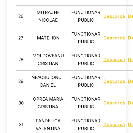
MITRACHE
FUNCȚIONAR
26
Descarcă
D
NICOLAE
PUBLIC
FUNCȚIONAR
27
MATEI ION
Descarcă
D
PUBLIC
MOLDOVEANU
FUNCȚIONAR
28
Descarcă
D
CRISTIAN
PUBLIC
NEACSU IONUT
FUNCȚIONAR
29
Descarcă
D
DANIEL
PUBLIC
OPREA MARIA
FUNCȚIONAR
30
Descarcă
D
CRISTINA
PUBLIC
PANDELICA
FUNCȚIONAR
31
Descarcă
D
VALENTINA
PUBLIC