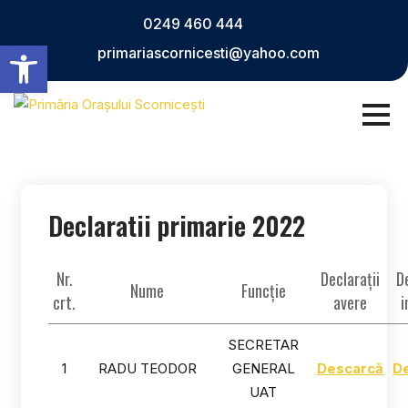
Skip
0249 460 444
to
Deschide bara de unelte
primariascornicesti@yahoo.com
content
Declaratii primarie 2022
Nr.
Declarații
De
Nume
Funcție
crt.
avere
i
SECRETAR
1
RADU TEODOR
GENERAL
Descarcă
D
UAT