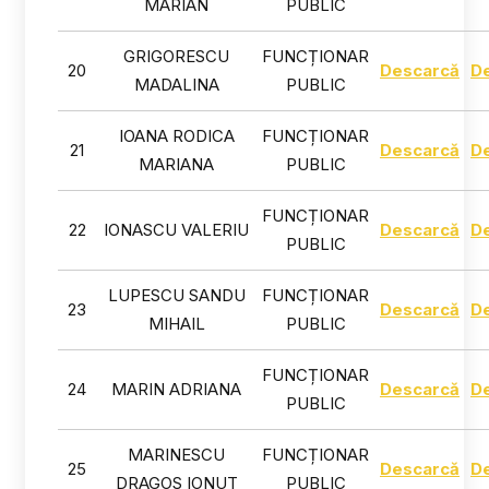
MARIAN
PUBLIC
GRIGORESCU
FUNCȚIONAR
20
Descarcă
D
MADALINA
PUBLIC
IOANA RODICA
FUNCȚIONAR
21
Descarcă
D
MARIANA
PUBLIC
FUNCȚIONAR
22
IONASCU VALERIU
Descarcă
D
PUBLIC
LUPESCU SANDU
FUNCȚIONAR
23
Descarcă
D
MIHAIL
PUBLIC
FUNCȚIONAR
24
MARIN ADRIANA
Descarcă
D
PUBLIC
MARINESCU
FUNCȚIONAR
25
Descarcă
D
DRAGOS IONUT
PUBLIC