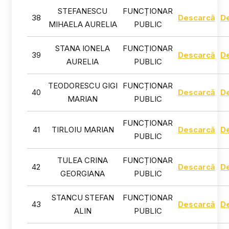
STEFANESCU
FUNCȚIONAR
38
Descarcă
D
MIHAELA AURELIA
PUBLIC
STANA IONELA
FUNCȚIONAR
39
Descarcă
D
AURELIA
PUBLIC
TEODORESCU GIGI
FUNCȚIONAR
40
Descarcă
D
MARIAN
PUBLIC
FUNCȚIONAR
41
TIRLOIU MARIAN
Descarcă
D
PUBLIC
TULEA CRINA
FUNCȚIONAR
42
Descarcă
D
GEORGIANA
PUBLIC
STANCU STEFAN
FUNCȚIONAR
43
Descarcă
D
ALIN
PUBLIC