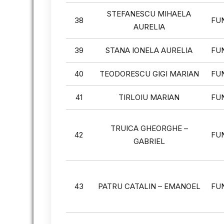
STEFANESCU MIHAELA
38
FU
AURELIA
39
STANA IONELA AURELIA
FU
40
TEODORESCU GIGI MARIAN
FU
41
TIRLOIU MARIAN
FU
TRUICA GHEORGHE –
42
FU
GABRIEL
43
PATRU CATALIN – EMANOEL
FU