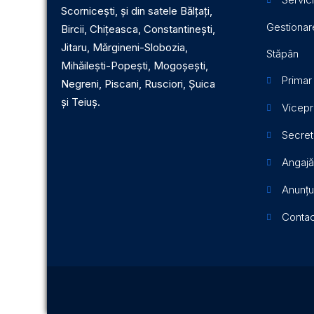
Scornicești, și din satele Bălțați,
Gestionare
Bircii, Chițeasca, Constantinești,
Jitaru, Mărgineni-Slobozia,
Stăpân
Mihăilești-Popești, Mogoșești,
Primar
Negreni, Piscani, Rusciori, Șuica
și Teiuș.
Vicepr
Secret
Angajă
Anunțu
Contac