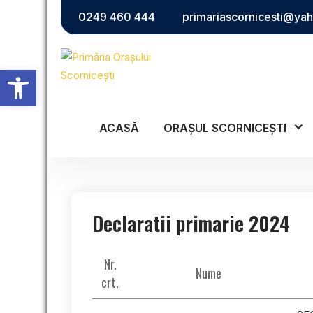
Skip
0249 460 444
primariascornicesti@ya
to
content
Deschide bara de unelte
ACASĂ
ORAȘUL SCORNICEȘTI
Declaratii primarie 2024
Nr.
Nume
crt.