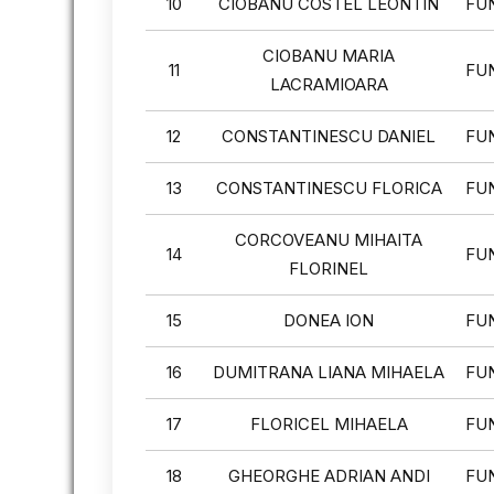
10
CIOBANU COSTEL LEONTIN
FU
CIOBANU MARIA
11
FU
LACRAMIOARA
12
CONSTANTINESCU DANIEL
FU
13
CONSTANTINESCU FLORICA
FU
CORCOVEANU MIHAITA
14
FU
FLORINEL
15
DONEA ION
FU
16
DUMITRANA LIANA MIHAELA
FU
17
FLORICEL MIHAELA
FU
18
GHEORGHE ADRIAN ANDI
FU