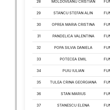
28
MOLDOVEANU CRISTIAN
FU
29
STANCU STEFAN ALIN
FU
30
OPREA MARIA CRISTINA
FU
31
PANDELICA VALENTINA
FU
32
POPA SILVIA DANIELA
FU
33
POTECEA EMIL
FU
34
PUIU IULIAN
FU
35
TULEA CRINA GEORGIANA
FU
36
STAN MARIUS
FU
37
STANESCU ELENA
FU