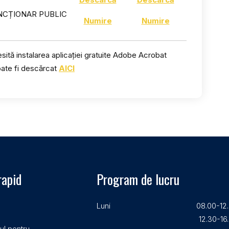
NCȚIONAR PUBLIC
Numire
Numire
ită instalarea aplicației gratuite Adobe Acrobat
poate fi descărcat
AICI
rapid
Program de lucru
Luni
08.00-12
12.30-16
ul pentru