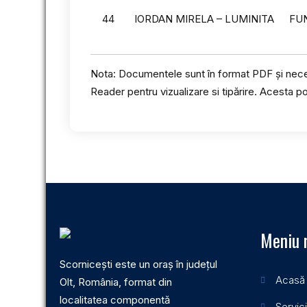
44
IORDAN MIRELA – LUMINITA
FU
Nota: Documentele sunt în format PDF și neces
Reader pentru vizualizare si tipărire. Acesta 
Meniu 
Scornicești este un oraș în județul
Acasă
Olt, România, format din
localitatea componentă
Servici