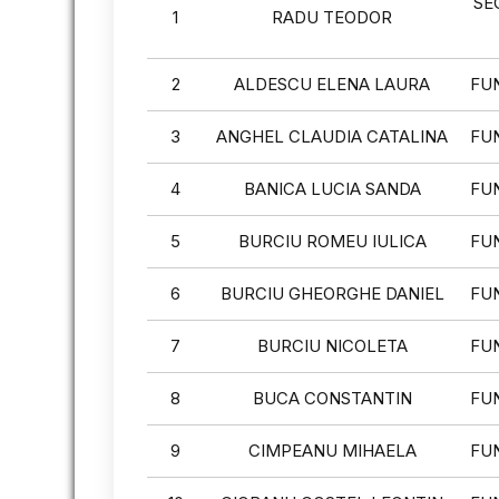
SE
1
RADU TEODOR
2
ALDESCU ELENA LAURA
FU
3
ANGHEL CLAUDIA CATALINA
FU
4
BANICA LUCIA SANDA
FU
5
BURCIU ROMEU IULICA
FU
6
BURCIU GHEORGHE DANIEL
FU
7
BURCIU NICOLETA
FU
8
BUCA CONSTANTIN
FU
9
CIMPEANU MIHAELA
FU