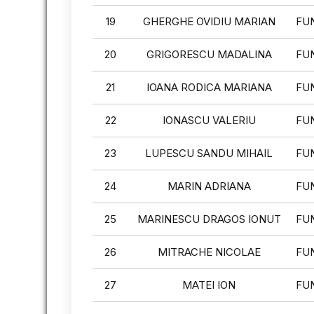
19
GHERGHE OVIDIU MARIAN
FU
20
GRIGORESCU MADALINA
FU
21
IOANA RODICA MARIANA
FU
22
IONASCU VALERIU
FU
23
LUPESCU SANDU MIHAIL
FU
24
MARIN ADRIANA
FU
25
MARINESCU DRAGOS IONUT
FU
26
MITRACHE NICOLAE
FU
27
MATEI ION
FU