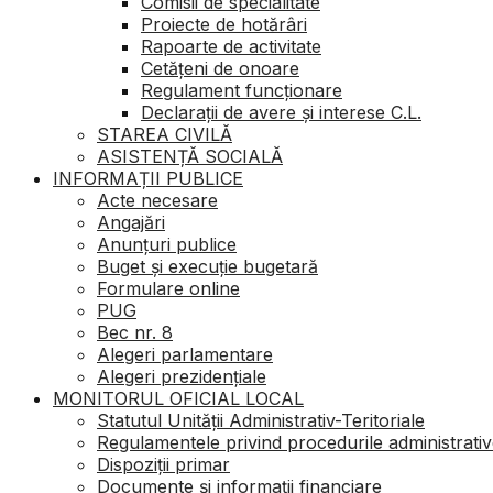
Comisii de specialitate
Proiecte de hotărâri
Rapoarte de activitate
Cetățeni de onoare
Regulament funcționare
Declarații de avere și interese C.L.
STAREA CIVILĂ
ASISTENȚĂ SOCIALĂ
INFORMAȚII PUBLICE
Acte necesare
Angajări
Anunțuri publice
Buget şi execuţie bugetară
Formulare online
PUG
Bec nr. 8
Alegeri parlamentare
Alegeri prezidențiale
MONITORUL OFICIAL LOCAL
Statutul Unității Administrativ-Teritoriale
Regulamentele privind procedurile administrati
Dispoziții primar
Documente și informații financiare