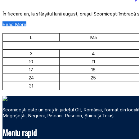
În fiecare an, la sfârșitul lunii august, orașul Scornicești îmbracă 
Read More
L
Ma
3
4
10
11
17
18
24
25
31
Scornicești este un oraș în județul Olt, România, format din locali
Mogoșești, Negreni, Piscani, Rusciori, Șuica și Teiuș.
Meniu rapid