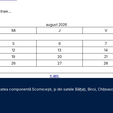
straie…
august 2026
Mi
J
V
5
6
7
12
13
14
19
20
21
26
27
28
« apr.
tatea componentă Scornicești, și din satele Bălțați, Bircii, Chițeas