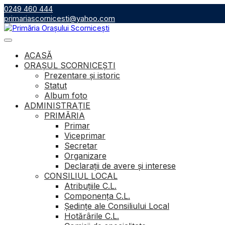
Skip
0249 460 444
to
primariascornicesti@yahoo.com
content
ACASĂ
ORAȘUL SCORNICEȘTI
Prezentare și istoric
Statut
Album foto
ADMINISTRAȚIE
PRIMĂRIA
Primar
Viceprimar
Secretar
Organizare
Declarații de avere și interese
CONSILIUL LOCAL
Atribuţiile C.L.
Componenţa C.L.
Ședințe ale Consiliului Local
Hotărârile C.L.