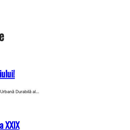
e
ului!
e Urbană Durabilă al…
ia XXIX