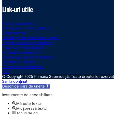
Link-uri utile
- E-consultare Gov
- InfoCons - Fii Un Exemplu
- fiipregatit.ro
- Strategia Națională Anticorupție
- Ministerul Afacerilor Interne
- Instituţia Prefectului Olt
- Consiliul Judetean Olt
- Sistemul Electronic Naţional
- Guvernul României
- Președintele României
- 112
© Copyright 2025 Primăria Scornicești. Toate drepturile rezervat
Sari la conținut
Deschide bara de unelte
Instrumente de accesibilitate
Mărește textul
Micșorează textul
Tonuri de gri