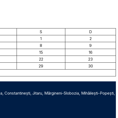
S
D
1
2
8
9
15
16
22
23
29
30
ca, Constantinești, Jitaru, Mărgineni-Slobozia, Mihăilești-Popești,