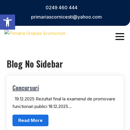
Skip
0249 460 444
to
Deschide bara de unelte
primariascornicesti@yahoo.com
content
Blog No Sidebar
Concursuri
19.12.2025 Rezultat final la examenul de promovare
functionari publici 18.12.2025…
Read More