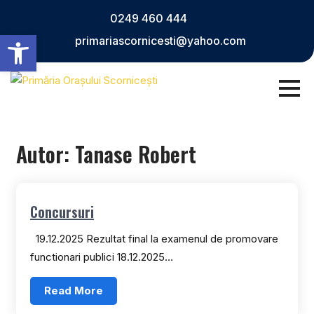
Skip
0249 460 444
to
Deschide bara de unelte
primariascornicesti@yahoo.com
content
Autor:
Tanase Robert
Concursuri
19.12.2025 Rezultat final la examenul de promovare
functionari publici 18.12.2025…
Read More