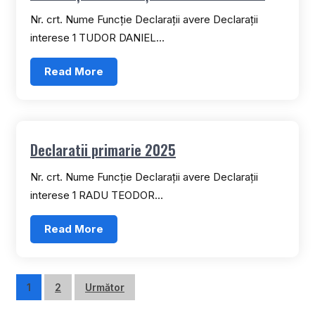
Nr. crt. Nume Funcție Declarații avere Declarații
interese 1 TUDOR DANIEL…
Read More
Declaratii primarie 2025
Nr. crt. Nume Funcție Declarații avere Declarații
interese 1 RADU TEODOR…
Read More
Paginație
1
2
Următor
articole